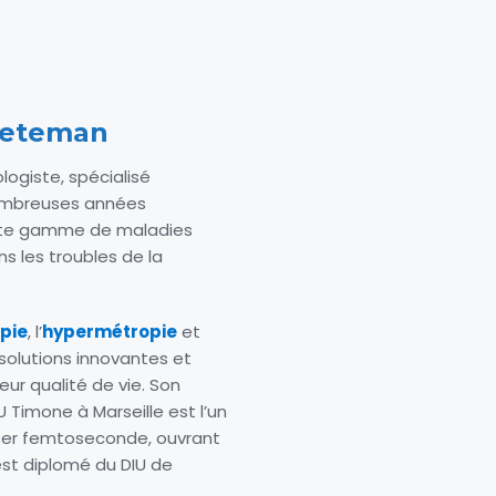
aeteman
ogiste, spécialisé
nombreuses années
aste gamme de maladies
ns les troubles de la
pie
, l’
hypermétropie
et
 solutions innovantes et
eur qualité de vie. Son
Timone à Marseille est l’un
aser femtoseconde, ouvrant
l est diplomé du DIU de