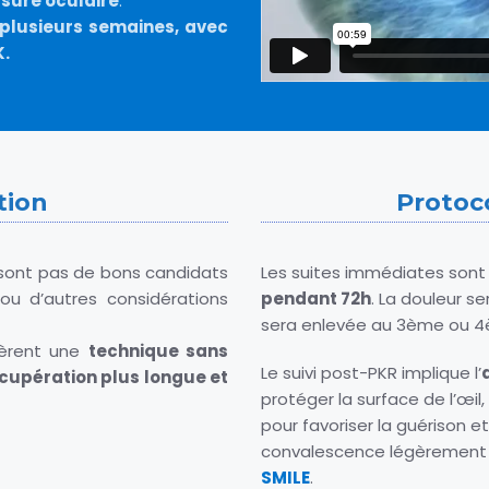
ssure oculaire
.
 plusieurs semaines, avec
K.
tion
Protoc
 sont pas de bons candidats
Les suites immédiates son
u d’autres considérations
pendant 72h
. La douleur se
sera enlevée au 3ème ou 4
éfèrent une
technique sans
Le suivi post-PKR implique l’
cupération plus longue et
protéger la surface de l’œi
pour favoriser la guérison e
convalescence légèrement 
SMILE
.