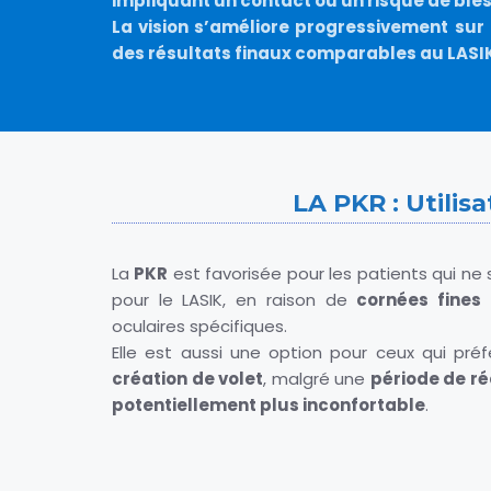
impliquant un contact ou un risque de ble
La vision s’améliore progressivement sur
des résultats finaux comparables au LASI
LA PKR : Utilisa
La
PKR
est favorisée pour les patients qui ne
pour le LASIK, en raison de
cornées fines
o
oculaires spécifiques.
Elle est aussi une option pour ceux qui pr
création de volet
, malgré une
période de ré
potentiellement plus inconfortable
.