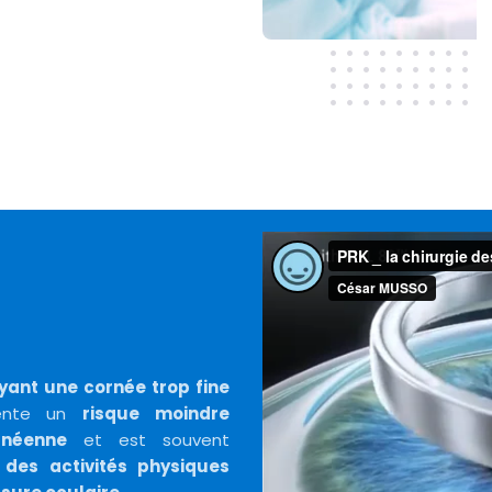
yant une cornée trop fine
sente un
risque moindre
rnéenne
et est souvent
des activités physiques