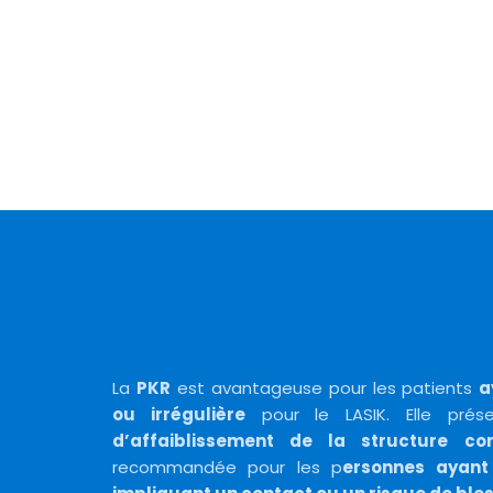
OPHTAVAL LASER VISION
Les avantages
La
PKR
est avantageuse pour les patients
a
ou irrégulière
pour le LASIK. Elle pré
d’affaiblissement de la structure co
recommandée pour les p
ersonnes ayant 