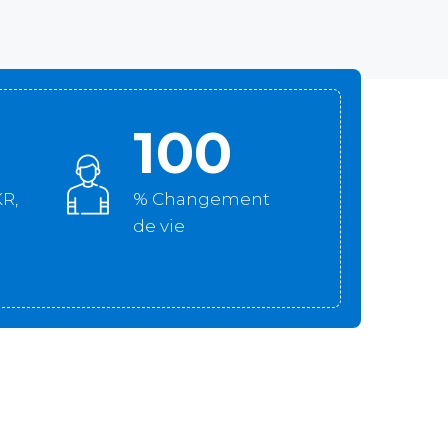
100
KR,
% Changement
de vie