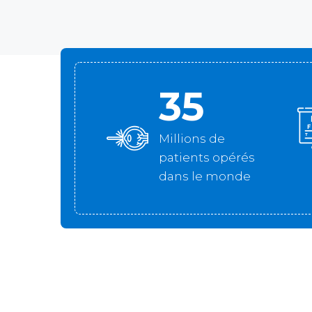
35
Millions de
patients opérés
dans le monde