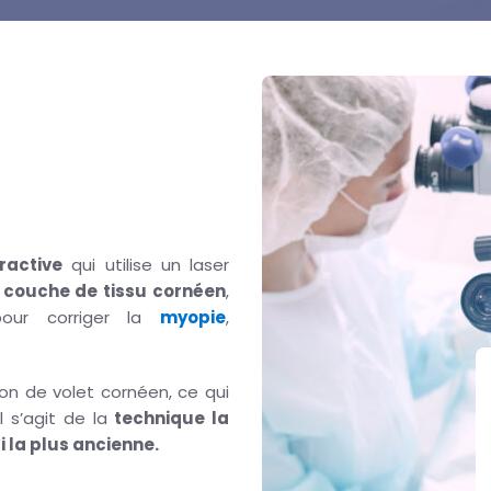
ues de la
fractive
qui utilise un laser
 couche de tissu cornéen
,
pour corriger la
myopie
,
ion de volet cornéen, ce qui
l s’agit de la
technique la
i la plus ancienne.