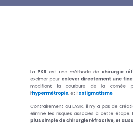
OPHTAVAL LASER VISION
Les Caractéristiq
PKR
La
PKR
est une méthode de
chirurgie ré
excimer pour
enlever directement une fine
modifiant la courbure de la cornée 
l’
hypermétropie
, et l’
astigmatisme
.
Contrairement au LASIK, il n’y a pas de créat
élimine les risques associés à cette étape. I
plus simple de chirurgie réfractive, et auss